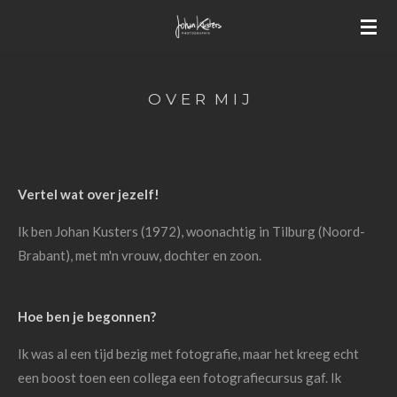
Ga
direct
naar
de
O V E R M I J
hoofdinhoud
Vertel wat over jezelf!
Ik ben Johan Kusters (1972), woonachtig in Tilburg (Noord-
Brabant), met m'n vrouw, dochter en zoon.
Hoe ben je begonnen?
Ik was al een tijd bezig met fotografie, maar het kreeg echt
een boost toen een collega een fotografiecursus gaf. Ik