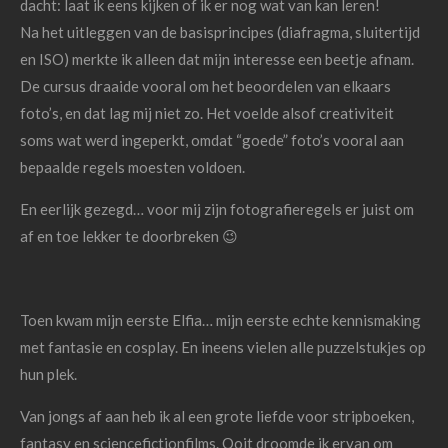
dacht: laat ik eens kijken of ik er nog wat van kan leren!
Na het uitleggen van de basisprincipes (diafragma, sluitertijd
en ISO) merkte ik alleen dat mijn interesse een beetje afnam.
De cursus draaide vooral om het beoordelen van elkaars
foto’s, en dat lag mij niet zo. Het voelde alsof creativiteit
soms wat werd ingeperkt, omdat “goede” foto’s vooral aan
bepaalde regels moesten voldoen.
En eerlijk gezegd… voor mij zijn fotografieregels er juist om
af en toe lekker te doorbreken 😉
Toen kwam mijn eerste Elfia… mijn eerste echte kennismaking
met fantasie en cosplay. En ineens vielen alle puzzelstukjes op
hun plek.
Van jongs af aan heb ik al een grote liefde voor stripboeken,
fantasy en sciencefictionfilms. Ooit droomde ik ervan om