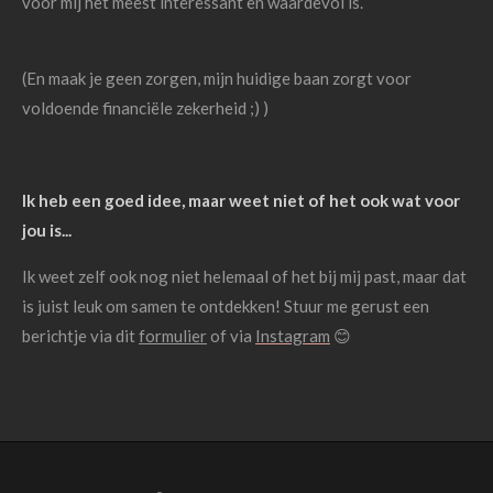
voor mij het meest interessant en waardevol is.
(En maak je geen zorgen, mijn huidige baan zorgt voor
voldoende financiële zekerheid ;) )
Ik heb een goed idee, maar weet niet of het ook wat voor
jou is...
Ik weet zelf ook nog niet helemaal of het bij mij past, maar dat
is juist leuk om samen te ontdekken! Stuur me gerust een
berichtje via di
t
formulier
of via
Instagram
😊